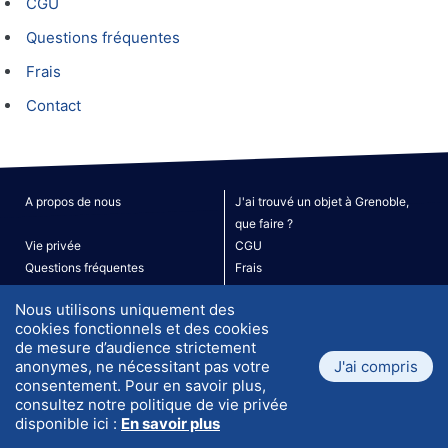
CGU
Questions fréquentes
Frais
Contact
A propos de nous
J'ai trouvé un objet à Grenoble,
que faire ?
Vie privée
CGU
Questions fréquentes
Frais
Contact
Devenez partenaire
Nous utilisons uniquement des
Accessibilité
Plan du site
cookies fonctionnels et des cookies
V. 190526
© 2026 ATLANTIS. Tous droits réservés.
de mesure d’audience strictement
anonymes, ne nécessitant pas votre
J'ai compris
consentement. Pour en savoir plus,
consultez notre politique de vie privée
disponible ici :
En savoir plus